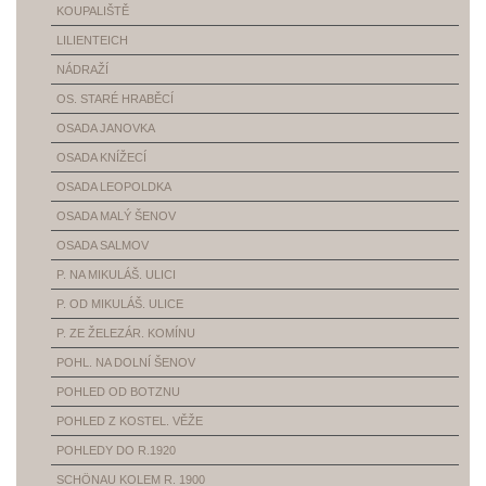
KOUPALIŠTĚ
LILIENTEICH
NÁDRAŽÍ
OS. STARÉ HRABĚCÍ
OSADA JANOVKA
OSADA KNÍŽECÍ
OSADA LEOPOLDKA
OSADA MALÝ ŠENOV
OSADA SALMOV
P. NA MIKULÁŠ. ULICI
P. OD MIKULÁŠ. ULICE
P. ZE ŽELEZÁR. KOMÍNU
POHL. NA DOLNÍ ŠENOV
POHLED OD BOTZNU
POHLED Z KOSTEL. VĚŽE
POHLEDY DO R.1920
SCHÖNAU KOLEM R. 1900