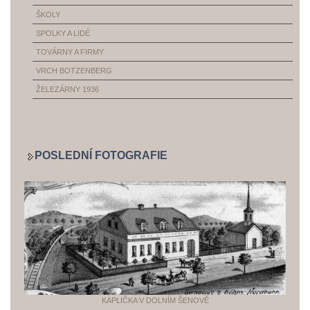
ŠKOLY
SPOLKY A LIDÉ
TOVÁRNY A FIRMY
VRCH BOTZENBERG
ŽELEZÁRNY 1936
POSLEDNÍ FOTOGRAFIE
KAPLIČKA V DOLNÍM ŠENOVĚ