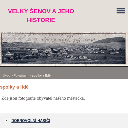
VELKÝ ŠENOV A JEHO
HISTORIE
Úvod
»
Fotoalbum
»
spolky a lidé
spolky a lidé
Zde jsou fotografie obyvatel našeho městečka.
DOBROVOLNÍ HASIČI