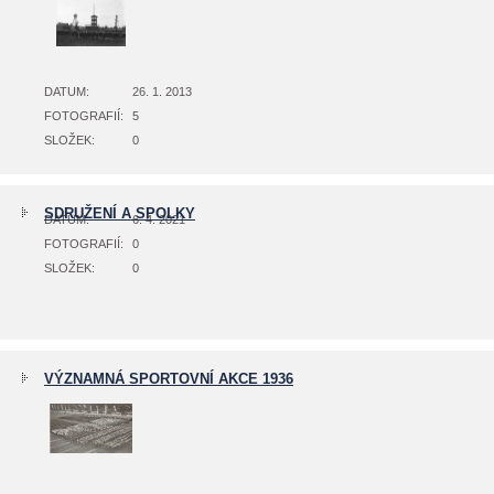
DATUM:
26. 1. 2013
FOTOGRAFIÍ:
5
SLOŽEK:
0
SDRUŽENÍ A SPOLKY
DATUM:
6. 4. 2021
FOTOGRAFIÍ:
0
SLOŽEK:
0
VÝZNAMNÁ SPORTOVNÍ AKCE 1936