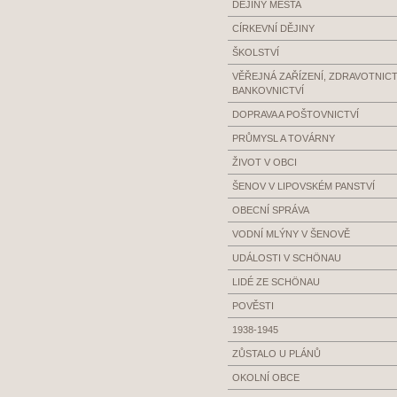
DĚJINY MĚSTA
CÍRKEVNÍ DĚJINY
ŠKOLSTVÍ
VĚŘEJNÁ ZAŘÍZENÍ, ZDRAVOTNICTV
BANKOVNICTVÍ
DOPRAVA A POŠTOVNICTVÍ
PRŮMYSL A TOVÁRNY
ŽIVOT V OBCI
ŠENOV V LIPOVSKÉM PANSTVÍ
OBECNÍ SPRÁVA
VODNÍ MLÝNY V ŠENOVĚ
UDÁLOSTI V SCHÖNAU
LIDÉ ZE SCHÖNAU
POVĚSTI
1938-1945
ZŮSTALO U PLÁNŮ
OKOLNÍ OBCE