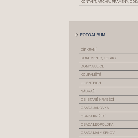
KONTAKT, ARCHIV. PRAMENY, ODK
FOTOALBUM
CÍRKEVNÍ
DOKUMENTY, LETÁKY
DOMY A ULICE
KOUPALIŠTĚ
LILIENTEICH
NÁDRAŽÍ
OS. STARÉ HRABĚCÍ
OSADA JANOVKA
OSADA KNÍŽECÍ
OSADA LEOPOLDKA
OSADA MALÝ ŠENOV