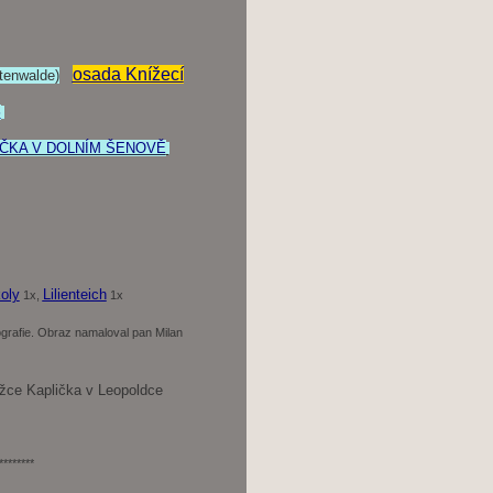
osada Knížecí
tenwalde)
5
IČKA V DOLNÍM ŠENOVĚ
oly
Lilienteich
1x,
1x
ografie. Obraz namaloval pan Milan
žce Kaplička v Leopoldce
********