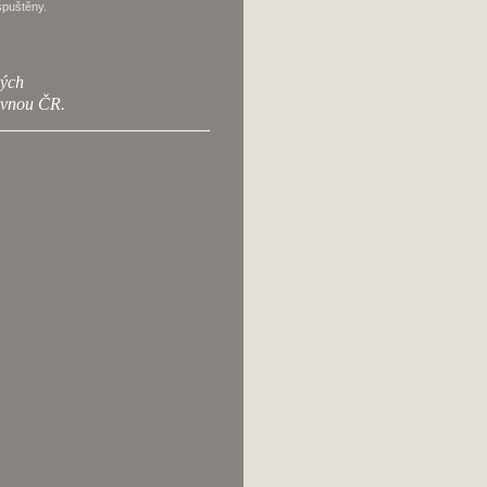
spuštěny.
vých
ovnou ČR.