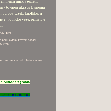
em nemá nijak vzezření
íny továren ukazují k jinému
m výroby tužek, knoflíků, a
je, gothické věže, pamatuje
án.
IMÁK 1898
e pod Poytem. Poytem později
ký vrch.
ším znalcem šenovské historie a také
bec Schönau (1890-
s/2379558008875608/