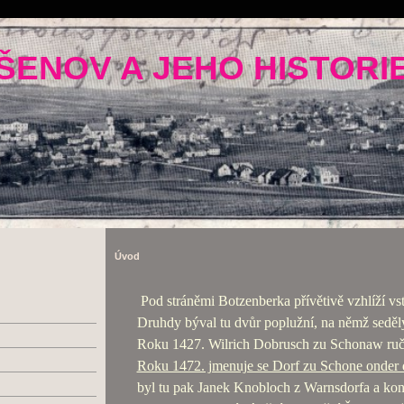
ŠENOV A JEHO HISTORI
Úvod
Pod stráněmi Botzenberka přívětivě vzhlíží vst
Druhdy býval tu dvůr poplužní, na němž seděly
Roku 1427. Wilrich Dobrusch zu Schonaw ruči
Roku 1472. jmenuje se Dorf zu Schone onder
byl tu pak Janek Knobloch z Warnsdorfa a kon