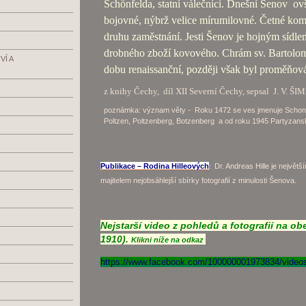
Schönfelda, statní válečníci. Dnešní Šenov
ovš
bojovné, nýbrž velice mírumilovné. Četné kom
druhu zaměstnání. Jesti Šenov je hojným sídle
drobného zboží kovového. Chrám sv. Bartolomě
Í A
dobu renaissanční, později však byl proměňov
z knihy Čechy,
díl XII Severní Čechy, sepsal J. V. Š
poznámka: význam věty - Roku 1472 se ves jmenuje Schon
Poltzen, Poltzenberg, Botzenberg a od roku 1945 Partyzans
Publikace – Rodina Hilleových
Dr. Andreas Hille je největ
:
majitelem nejobsáhlejší sbírky fotografií z minulosti Šenova.
Nejstarší video z pohledů a fotografií na o
1910).
Klikni níže na odkaz
https://www.facebook.com/100000001973834/video