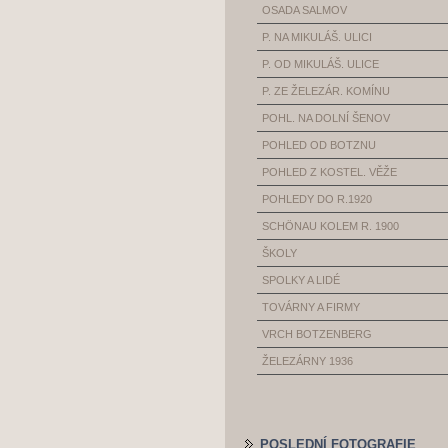
OSADA SALMOV
P. NA MIKULÁŠ. ULICI
P. OD MIKULÁŠ. ULICE
P. ZE ŽELEZÁR. KOMÍNU
POHL. NA DOLNÍ ŠENOV
POHLED OD BOTZNU
POHLED Z KOSTEL. VĚŽE
POHLEDY DO R.1920
SCHÖNAU KOLEM R. 1900
ŠKOLY
SPOLKY A LIDÉ
TOVÁRNY A FIRMY
VRCH BOTZENBERG
ŽELEZÁRNY 1936
POSLEDNÍ FOTOGRAFIE