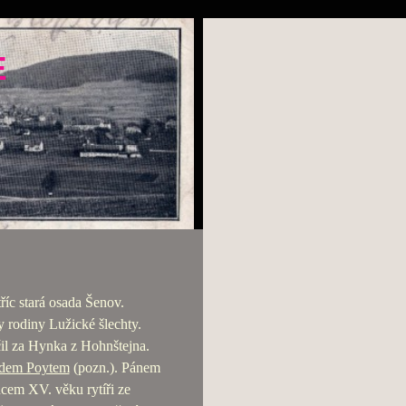
E
říc stará osada Šenov.
 rodiny Lužické šlechty.
l za Hynka z Hohnštejna.
 dem Poytem
(pozn.). Pánem
cem XV. věku rytíři ze