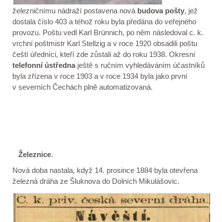
železničnímu nádraží postavena nová
budova pošty
, jež
dostala číslo 403 a téhož roku byla předána do veřejného
provozu. Poštu vedl Karl Brünnich, po něm následoval c. k.
vrchní poštmistr Karl Stellzig a v roce 1920 obsadili poštu
čeští úředníci, kteří zde zůstali až do roku 1938. Okresní
telefonní ústředna
ještě s ručním vyhledáváním účastníků
byla zřízena v roce
1903 a
v roce 1934 byla jako první
v severních Čechách plně automatizovaná.
Železnice
.
Nová doba nastala, když 14. prosince 1884 byla otevřena
železná dráha ze Šluknova do Dolních Mikulášovic.