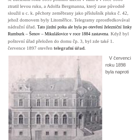
ztratil levou ruku, a Adolfa Bergmanna, který zase původně
sloužil u c. k. pěchoty zeměbrany jako příslušník pluku č. 42,
jehož domovem byly Litoměřice. Telegramy zprostředkovával
nádražní úřad.
Tato jízdní pošta ale byla po otevření železniční linky
Když byl
Rumburk – Šenov
– Mikulášovice v roce 1884 zastavena.
poštovní úřad přeložen do domu čp. 3, byl zde také 1.
července 1897 otevřen
telegrafní úřad
.
V červenci
roku 1898
byla naproti