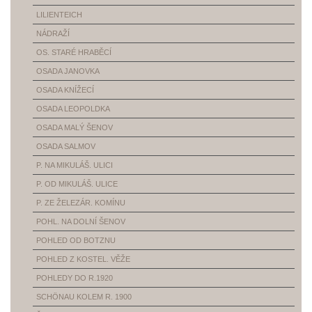
LILIENTEICH
NÁDRAŽÍ
OS. STARÉ HRABĚCÍ
OSADA JANOVKA
OSADA KNÍŽECÍ
OSADA LEOPOLDKA
OSADA MALÝ ŠENOV
OSADA SALMOV
P. NA MIKULÁŠ. ULICI
P. OD MIKULÁŠ. ULICE
P. ZE ŽELEZÁR. KOMÍNU
POHL. NA DOLNÍ ŠENOV
POHLED OD BOTZNU
POHLED Z KOSTEL. VĚŽE
POHLEDY DO R.1920
SCHÖNAU KOLEM R. 1900