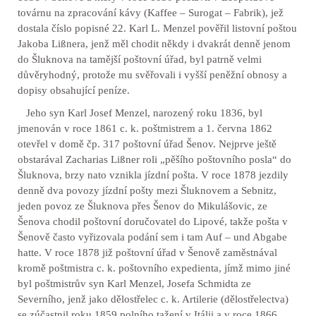
továrnu na zpracování kávy (Kaffee – Surogat – Fabrik), jež
dostala číslo popisné 22.
Karl L. Menzel pověřil listovní poštou
Jakoba Lißnera, jenž měl chodit někdy i dvakrát denně jenom
do Šluknova na tamější poštovní úřad, byl patrně velmi
důvěryhodný, protože mu svěřovali i vyšší peněžní obnosy a
dopisy obsahující peníze.
Jeho syn Karl Josef Menzel, narozený roku 1836, byl
jmenován v roce 1861 c. k. poštmistrem a 1. června 1862
otevřel v domě čp. 317 poštovní úřad Šenov. Nejprve ještě
obstarával Zacharias Lißner roli „pěšího poštovního posla“ do
Šluknova, brzy nato vznikla jízdní pošta. V roce 1878 jezdily
denně dva povozy jízdní pošty mezi Šluknovem a Sebnitz,
jeden povoz ze Šluknova přes Šenov do Mikulášovic, ze
Šenova chodil poštovní doručovatel do Lipové, takže pošta v
Šenově často vyřizovala podání sem i tam Auf – und Abgabe
hatte. V roce 1878 již poštovní úřad v Šenově zaměstnával
kromě poštmistra c. k. poštovního expedienta, jímž mimo jiné
byl poštmistrův syn Karl Menzel, Josefa Schmidta ze
Severního, jenž jako dělostřelec c. k. Artilerie (dělostřelectva)
se zúčastnil roku 1859 polního tažení v Itálii a v roce 1866