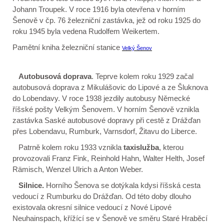
Johann Troupek. V roce 1916 byla otevřena v horním
Šenově v čp. 76 železniční zastávka, jež od roku 1925 do
roku 1945 byla vedena Rudolfem Weikertem.
Pamětní kniha železniční stanice
Velký Šenov
Autobusová doprava
.
Teprve kolem roku 1929 začal
autobusová doprava z Mikulášovic do Lipové a ze Šluknova
do Lobendavy. V roce 1938 jezdily autobusy Německé
říšské pošty Velkým Šenovem. V horním Šenově vznikla
zastávka Saské autobusové dopravy při cestě z Drážďan
přes Lobendavu, Rumburk, Varnsdorf, Žitavu do Liberce.
Patrně kolem roku 1933 vznikla
taxislužba
, kterou
provozovali Franz Fink, Reinhold Hahn, Walter Helth, Josef
Rämisch, Wenzel Ulrich a Anton Weber.
Silnice.
Horního Šenova se dotýkala kdysi říšská cesta
vedoucí z Rumburku do Drážďan. Od této doby dlouho
existovala okresní silnice vedoucí z Nové Lipové
Neuhainspach, křížící se v Šenově ve směru Staré Hraběcí