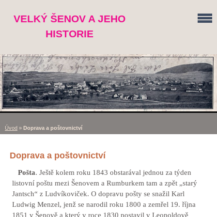
VELKÝ ŠENOV A JEHO
HISTORIE
Úvod
»
Doprava a poštovnictví
Doprava a poštovnictví
Pošta
. Ještě kolem roku 1843 obstarával jednou za týden
listovní poštu mezi Šenovem a Rumburkem tam a zpět „starý
Jantsch“ z Ludvíkoviček.
O dopravu pošty se snažil Karl
Ludwig Menzel, jenž se narodil roku
1800 a
zemřel 19. října
1851 v Šenově a který v roce 1830 postavil v Leopoldově