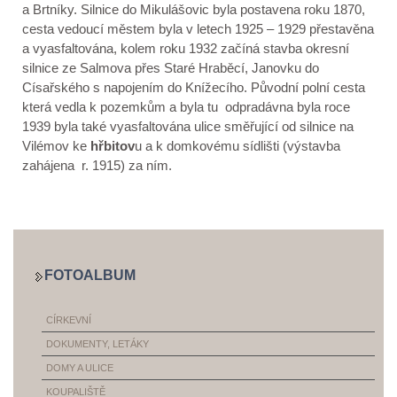
a Brtníky. Silnice do Mikulášovic byla postavena roku 1870,
cesta vedoucí městem byla v letech 1925 – 1929 přestavěna
a vyasfaltována, kolem roku 1932 začíná stavba okresní
silnice ze Salmova přes Staré Hraběcí, Janovku do
Císařského s napojením do Knížecího. Původní polní cesta
která vedla k pozemkům a byla tu odpradávna byla roce
1939 byla také vyasfaltována ulice směřující od silnice na
Vilémov ke
hřbitov
u a k domkovému sídlišti (výstavba
zahájena r. 1915) za ním.
FOTOALBUM
CÍRKEVNÍ
DOKUMENTY, LETÁKY
DOMY A ULICE
KOUPALIŠTĚ