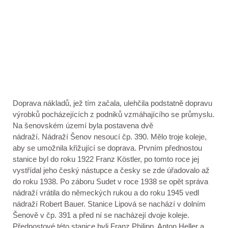
Doprava nákladů, jež tím začala, ulehčila podstatně dopravu
výrobků pocházejících z podniků vzmáhajícího se průmyslu.
Na šenovském území byla postavena dvě
nádraží. Nádraží Šenov nesoucí čp. 390. Mělo troje koleje,
aby se umožnila křižující se doprava. Prvním přednostou
stanice byl do roku 1922 Franz Köstler, po tomto roce jej
vystřídal jeho český nástupce a česky se zde úřadovalo až
do roku 1938. Po záboru Sudet v roce 1938 se opět správa
nádraží vrátila do německých rukou a do roku 1945 vedl
nádraží Robert Bauer. Stanice Lipová se nachází v dolním
Šenově v čp.
391 a
před ní se nacházejí dvoje koleje.
Přednostové této stanice byli Franz Philipp, Anton Heller a