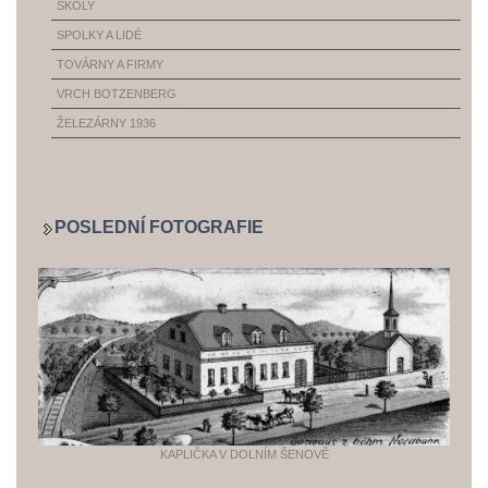
ŠKOLY
SPOLKY A LIDÉ
TOVÁRNY A FIRMY
VRCH BOTZENBERG
ŽELEZÁRNY 1936
POSLEDNÍ FOTOGRAFIE
KAPLIČKA V DOLNÍM ŠENOVĚ