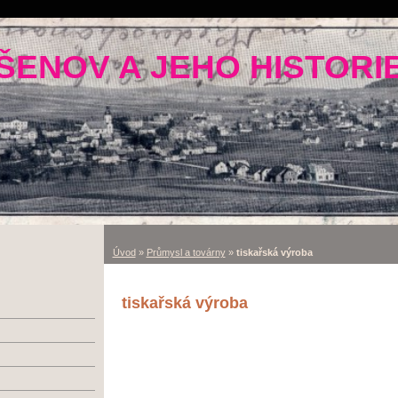
ŠENOV A JEHO HISTORI
Úvod
»
Průmysl a továrny
»
tiskařská výroba
tiskařská výroba