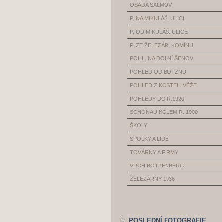
OSADA SALMOV
P. NA MIKULÁŠ. ULICI
P. OD MIKULÁŠ. ULICE
P. ZE ŽELEZÁR. KOMÍNU
POHL. NA DOLNÍ ŠENOV
POHLED OD BOTZNU
POHLED Z KOSTEL. VĚŽE
POHLEDY DO R.1920
SCHÖNAU KOLEM R. 1900
ŠKOLY
SPOLKY A LIDÉ
TOVÁRNY A FIRMY
VRCH BOTZENBERG
ŽELEZÁRNY 1936
POSLEDNÍ FOTOGRAFIE