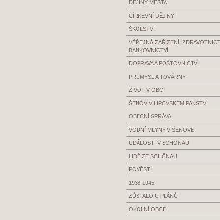
DĚJINY MĚSTA
CÍRKEVNÍ DĚJINY
ŠKOLSTVÍ
VĚŘEJNÁ ZAŘÍZENÍ, ZDRAVOTNICTV
BANKOVNICTVÍ
DOPRAVA A POŠTOVNICTVÍ
PRŮMYSL A TOVÁRNY
ŽIVOT V OBCI
ŠENOV V LIPOVSKÉM PANSTVÍ
OBECNÍ SPRÁVA
VODNÍ MLÝNY V ŠENOVĚ
UDÁLOSTI V SCHÖNAU
LIDÉ ZE SCHÖNAU
POVĚSTI
1938-1945
ZŮSTALO U PLÁNŮ
OKOLNÍ OBCE