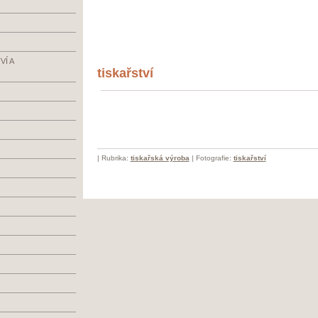
Í A
tiskařství
|
Rubrika:
tiskařská výroba
|
Fotografie:
tiskařství