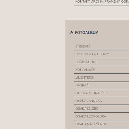
KONTAKT, ARCHIV. PRAMENY, ODK
FOTOALBUM
CÍRKEVNÍ
DOKUMENTY, LETÁKY
DOMY A ULICE
KOUPALIŠTĚ
LILIENTEICH
NÁDRAŽÍ
OS. STARÉ HRABĚCÍ
OSADA JANOVKA
OSADA KNÍŽECÍ
OSADA LEOPOLDKA
OSADA MALÝ ŠENOV