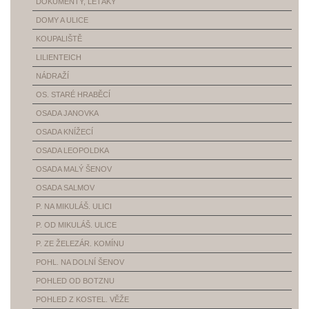
DOKUMENTY, LETÁKY
DOMY A ULICE
KOUPALIŠTĚ
LILIENTEICH
NÁDRAŽÍ
OS. STARÉ HRABĚCÍ
OSADA JANOVKA
OSADA KNÍŽECÍ
OSADA LEOPOLDKA
OSADA MALÝ ŠENOV
OSADA SALMOV
P. NA MIKULÁŠ. ULICI
P. OD MIKULÁŠ. ULICE
P. ZE ŽELEZÁR. KOMÍNU
POHL. NA DOLNÍ ŠENOV
POHLED OD BOTZNU
POHLED Z KOSTEL. VĚŽE