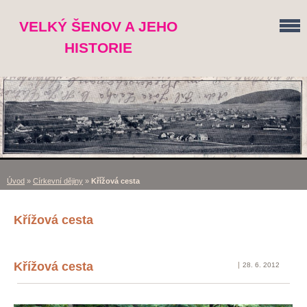
VELKÝ ŠENOV A JEHO
HISTORIE
Úvod
»
Církevní dějiny
»
Křížová cesta
Křížová cesta
Křížová cesta
28. 6. 2012