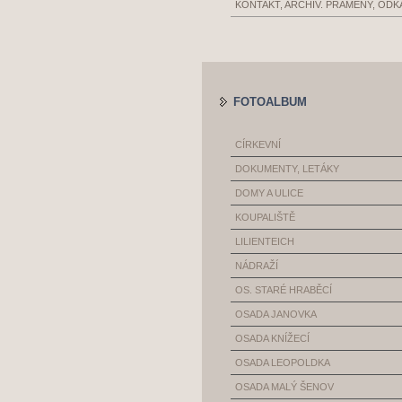
KONTAKT, ARCHIV. PRAMENY, ODK
FOTOALBUM
CÍRKEVNÍ
DOKUMENTY, LETÁKY
DOMY A ULICE
KOUPALIŠTĚ
LILIENTEICH
NÁDRAŽÍ
OS. STARÉ HRABĚCÍ
OSADA JANOVKA
OSADA KNÍŽECÍ
OSADA LEOPOLDKA
OSADA MALÝ ŠENOV