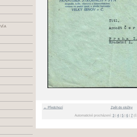
Í A
← Předchozí
Zpět do složky
Automatické procházení:
3
|
4
|
5
|
6
|
7
(č