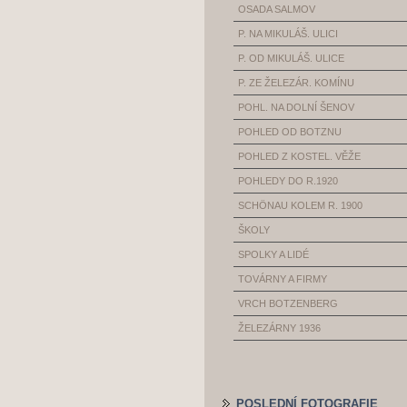
OSADA SALMOV
P. NA MIKULÁŠ. ULICI
P. OD MIKULÁŠ. ULICE
P. ZE ŽELEZÁR. KOMÍNU
POHL. NA DOLNÍ ŠENOV
POHLED OD BOTZNU
POHLED Z KOSTEL. VĚŽE
POHLEDY DO R.1920
SCHÖNAU KOLEM R. 1900
ŠKOLY
SPOLKY A LIDÉ
TOVÁRNY A FIRMY
VRCH BOTZENBERG
ŽELEZÁRNY 1936
POSLEDNÍ FOTOGRAFIE