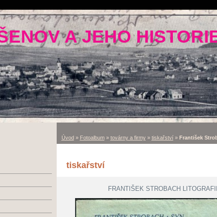
ŠENOV A JEHO HISTORI
Úvod
»
Fotoalbum
»
továrny a firmy
»
tiskařství
»
František Strob
tiskařství
FRANTIŠEK STROBACH LITOGRAFIE