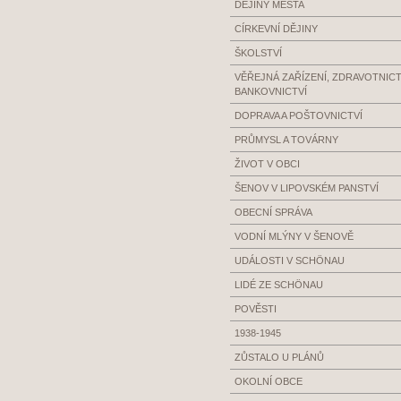
DĚJINY MĚSTA
CÍRKEVNÍ DĚJINY
ŠKOLSTVÍ
VĚŘEJNÁ ZAŘÍZENÍ, ZDRAVOTNICTV
BANKOVNICTVÍ
DOPRAVA A POŠTOVNICTVÍ
PRŮMYSL A TOVÁRNY
ŽIVOT V OBCI
ŠENOV V LIPOVSKÉM PANSTVÍ
OBECNÍ SPRÁVA
VODNÍ MLÝNY V ŠENOVĚ
UDÁLOSTI V SCHÖNAU
LIDÉ ZE SCHÖNAU
POVĚSTI
1938-1945
ZŮSTALO U PLÁNŮ
OKOLNÍ OBCE