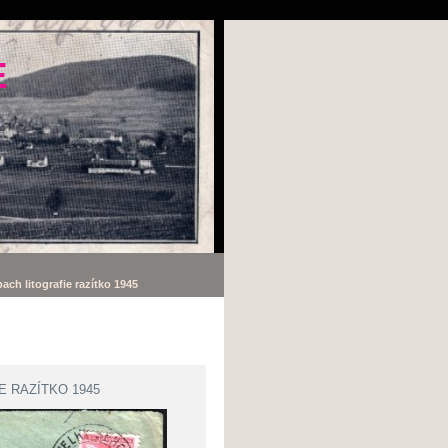
E
ach litografie razítko 1945
 RAZÍTKO 1945