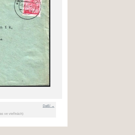
Další →
as ve vteřinách)