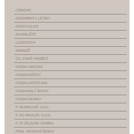
CÍRKEVNÍ
DOKUMENTY, LETÁKY
DOMY A ULICE
KOUPALIŠTĚ
LILIENTEICH
NÁDRAŽÍ
OS. STARÉ HRABĚCÍ
OSADA JANOVKA
OSADA KNÍŽECÍ
OSADA LEOPOLDKA
OSADA MALÝ ŠENOV
OSADA SALMOV
P. NA MIKULÁŠ. ULICI
P. OD MIKULÁŠ. ULICE
P. ZE ŽELEZÁR. KOMÍNU
POHL. NA DOLNÍ ŠENOV