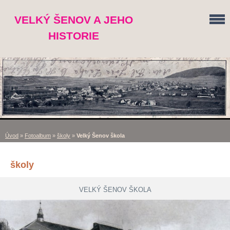
VELKÝ ŠENOV A JEHO
HISTORIE
Úvod
»
Fotoalbum
»
školy
»
Velký Šenov škola
školy
VELKÝ ŠENOV ŠKOLA