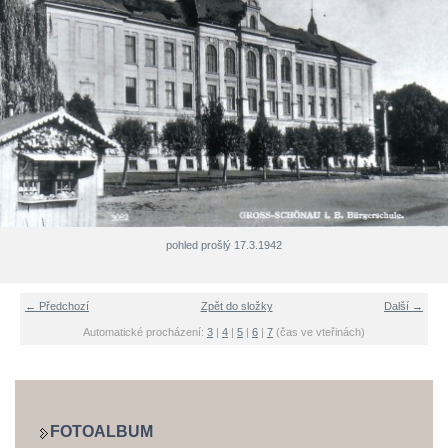
pohled prošlý 17.3.1942
← Předchozí
Zpět do složky
Další →
Automatické procházení:
3
|
4
|
5
|
6
|
7
(čas ve vteřinách)
FOTOALBUM