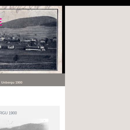
E
z Unbergu 1900
RGU 1900