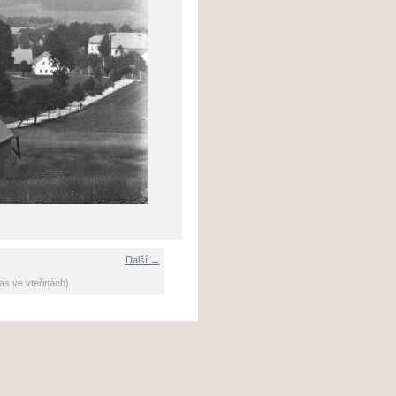
Další →
as ve vteřinách)