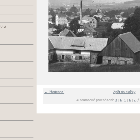
Í A
← Předchozí
Zpět do složky
Automatické procházení:
3
|
4
|
5
|
6
|
7
(č