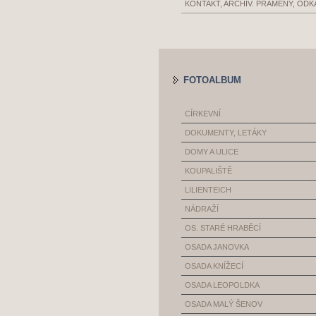
KONTAKT, ARCHIV. PRAMENY, ODK
FOTOALBUM
CÍRKEVNÍ
DOKUMENTY, LETÁKY
DOMY A ULICE
KOUPALIŠTĚ
LILIENTEICH
NÁDRAŽÍ
OS. STARÉ HRABĚCÍ
OSADA JANOVKA
OSADA KNÍŽECÍ
OSADA LEOPOLDKA
OSADA MALÝ ŠENOV