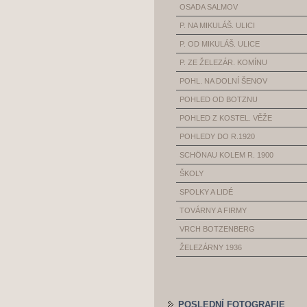
OSADA SALMOV
P. NA MIKULÁŠ. ULICI
P. OD MIKULÁŠ. ULICE
P. ZE ŽELEZÁR. KOMÍNU
POHL. NA DOLNÍ ŠENOV
POHLED OD BOTZNU
POHLED Z KOSTEL. VĚŽE
POHLEDY DO R.1920
SCHÖNAU KOLEM R. 1900
ŠKOLY
SPOLKY A LIDÉ
TOVÁRNY A FIRMY
VRCH BOTZENBERG
ŽELEZÁRNY 1936
POSLEDNÍ FOTOGRAFIE