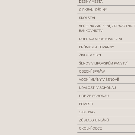
DĚJINY MĚSTA
CÍRKEVNÍ DĚJINY
ŠKOLSTVÍ
VĚŘEJNÁ ZAŘÍZENÍ, ZDRAVOTNICTV
BANKOVNICTVÍ
DOPRAVA A POŠTOVNICTVÍ
PRŮMYSL A TOVÁRNY
ŽIVOT V OBCI
ŠENOV V LIPOVSKÉM PANSTVÍ
OBECNÍ SPRÁVA
VODNÍ MLÝNY V ŠENOVĚ
UDÁLOSTI V SCHÖNAU
LIDÉ ZE SCHÖNAU
POVĚSTI
1938-1945
ZŮSTALO U PLÁNŮ
OKOLNÍ OBCE