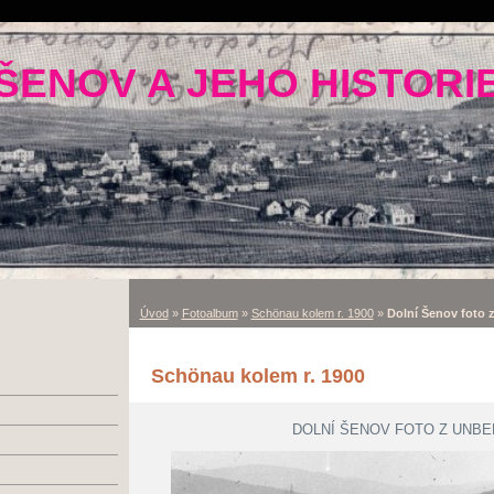
ŠENOV A JEHO HISTORI
Úvod
»
Fotoalbum
»
Schönau kolem r. 1900
»
Dolní Šenov foto 
Schönau kolem r. 1900
DOLNÍ ŠENOV FOTO Z UNBE