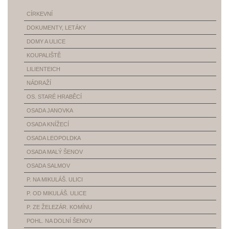
CÍRKEVNÍ
DOKUMENTY, LETÁKY
DOMY A ULICE
KOUPALIŠTĚ
LILIENTEICH
NÁDRAŽÍ
OS. STARÉ HRABĚCÍ
OSADA JANOVKA
OSADA KNÍŽECÍ
OSADA LEOPOLDKA
OSADA MALÝ ŠENOV
OSADA SALMOV
P. NA MIKULÁŠ. ULICI
P. OD MIKULÁŠ. ULICE
P. ZE ŽELEZÁR. KOMÍNU
POHL. NA DOLNÍ ŠENOV