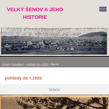
VELKÝ ŠENOV A JEHO
HISTORIE
Úvod
»
Fotoalbum
»
pohledy do r.1920
»
Šenov
pohledy do r.1920
ŠENOV