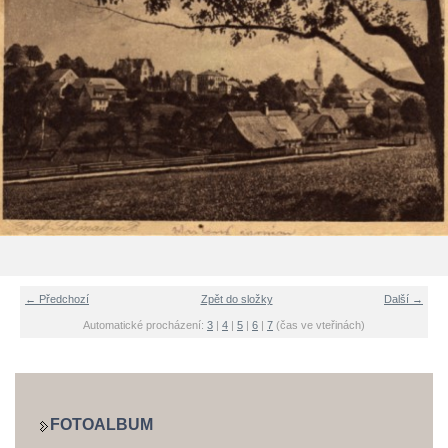
← Předchozí
Zpět do složky
Další →
Automatické procházení:
3
|
4
|
5
|
6
|
7
(čas ve vteřinách)
FOTOALBUM