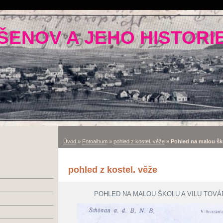
ŠENOV A JEHO HISTORI
Úvod
»
Fotoalbum
»
pohled z kostel. věže
»
Pohled na malou škol
pohled z kostel. věže
POHLED NA MALOU ŠKOLU A VILU TOVÁR