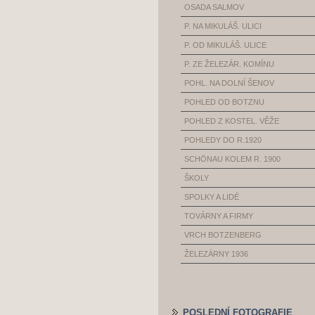
OSADA SALMOV
P. NA MIKULÁŠ. ULICI
P. OD MIKULÁŠ. ULICE
P. ZE ŽELEZÁR. KOMÍNU
POHL. NA DOLNÍ ŠENOV
POHLED OD BOTZNU
POHLED Z KOSTEL. VĚŽE
POHLEDY DO R.1920
SCHÖNAU KOLEM R. 1900
ŠKOLY
SPOLKY A LIDÉ
TOVÁRNY A FIRMY
VRCH BOTZENBERG
ŽELEZÁRNY 1936
POSLEDNÍ FOTOGRAFIE