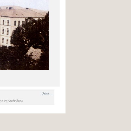
Další →
as ve vteřinách)