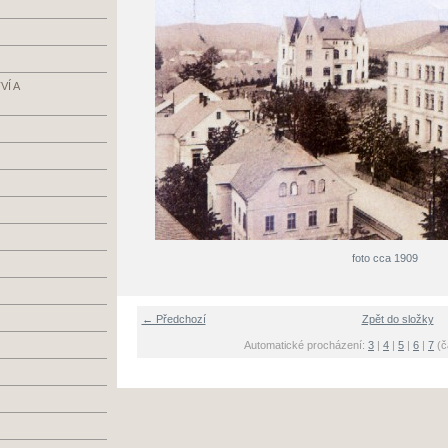
Í A
foto cca 1909
← Předchozí
Zpět do složky
Automatické procházení:
3
|
4
|
5
|
6
|
7
(č