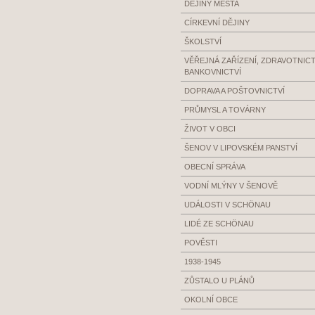
DĚJINY MĚSTA
CÍRKEVNÍ DĚJINY
ŠKOLSTVÍ
VĚŘEJNÁ ZAŘÍZENÍ, ZDRAVOTNICTV
BANKOVNICTVÍ
DOPRAVA A POŠTOVNICTVÍ
PRŮMYSL A TOVÁRNY
ŽIVOT V OBCI
ŠENOV V LIPOVSKÉM PANSTVÍ
OBECNÍ SPRÁVA
VODNÍ MLÝNY V ŠENOVĚ
UDÁLOSTI V SCHÖNAU
LIDÉ ZE SCHÖNAU
POVĚSTI
1938-1945
ZŮSTALO U PLÁNŮ
OKOLNÍ OBCE