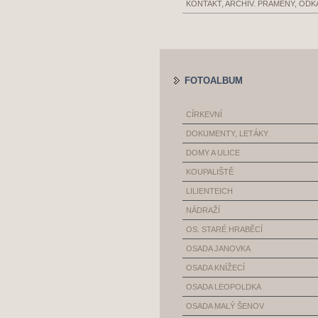
KONTAKT, ARCHIV. PRAMENY, ODK
FOTOALBUM
CÍRKEVNÍ
DOKUMENTY, LETÁKY
DOMY A ULICE
KOUPALIŠTĚ
LILIENTEICH
NÁDRAŽÍ
OS. STARÉ HRABĚCÍ
OSADA JANOVKA
OSADA KNÍŽECÍ
OSADA LEOPOLDKA
OSADA MALÝ ŠENOV