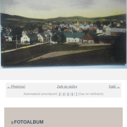
← Předchozí
Zpět do složky
Další →
Automatické procházení:
3
|
4
|
5
|
6
|
7
(čas ve vteřinách)
FOTOALBUM