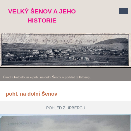
VELKÝ ŠENOV A JEHO
HISTORIE
Úvod
»
Fotoalbum
»
pohl. na dolní Šenov
»
pohled z Urbergu
pohl. na dolní Šenov
POHLED Z URBERGU