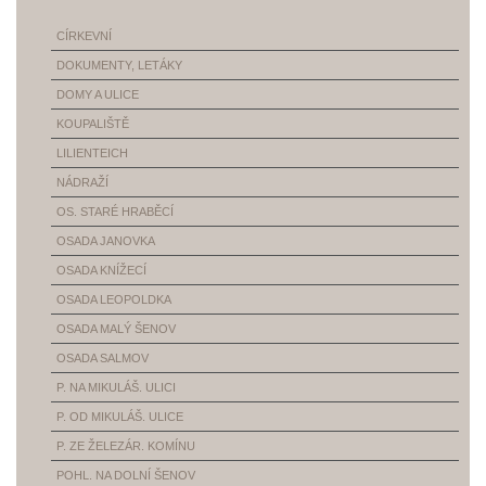
CÍRKEVNÍ
DOKUMENTY, LETÁKY
DOMY A ULICE
KOUPALIŠTĚ
LILIENTEICH
NÁDRAŽÍ
OS. STARÉ HRABĚCÍ
OSADA JANOVKA
OSADA KNÍŽECÍ
OSADA LEOPOLDKA
OSADA MALÝ ŠENOV
OSADA SALMOV
P. NA MIKULÁŠ. ULICI
P. OD MIKULÁŠ. ULICE
P. ZE ŽELEZÁR. KOMÍNU
POHL. NA DOLNÍ ŠENOV