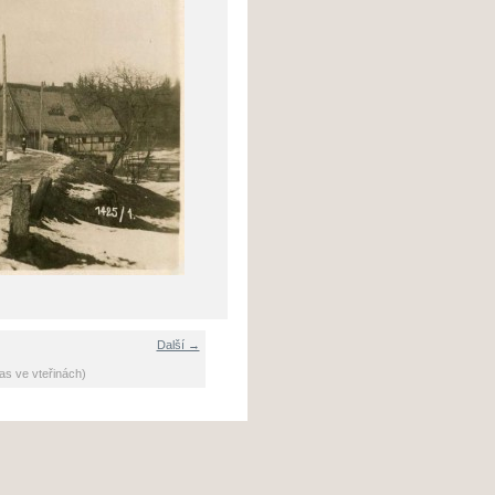
Další →
as ve vteřinách)