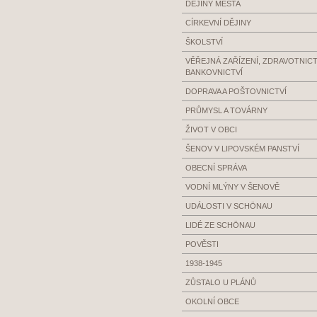
DĚJINY MĚSTA
CÍRKEVNÍ DĚJINY
ŠKOLSTVÍ
VĚŘEJNÁ ZAŘÍZENÍ, ZDRAVOTNICTV
BANKOVNICTVÍ
DOPRAVA A POŠTOVNICTVÍ
PRŮMYSL A TOVÁRNY
ŽIVOT V OBCI
ŠENOV V LIPOVSKÉM PANSTVÍ
OBECNÍ SPRÁVA
VODNÍ MLÝNY V ŠENOVĚ
UDÁLOSTI V SCHÖNAU
LIDÉ ZE SCHÖNAU
POVĚSTI
1938-1945
ZŮSTALO U PLÁNŮ
OKOLNÍ OBCE