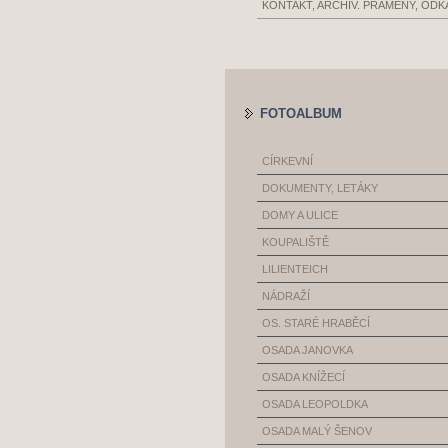
KONTAKT, ARCHIV. PRAMENY, ODK
FOTOALBUM
CÍRKEVNÍ
DOKUMENTY, LETÁKY
DOMY A ULICE
KOUPALIŠTĚ
LILIENTEICH
NÁDRAŽÍ
OS. STARÉ HRABĚCÍ
OSADA JANOVKA
OSADA KNÍŽECÍ
OSADA LEOPOLDKA
OSADA MALÝ ŠENOV