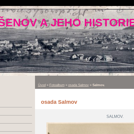
ŠENOV A JEHO HISTORI
Úvod
»
Fotoalbum
»
osada Salmov
»
Salmov.
osada Salmov
SALMOV.