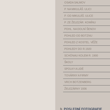
OSADA SALMOV
P. NA MIKULÁŠ. ULICI
P. OD MIKULÁŠ. ULICE
P. ZE ŽELEZÁR. KOMÍNU
POHL. NA DOLNÍ ŠENOV
POHLED OD BOTZNU
POHLED Z KOSTEL. VĚŽE
POHLEDY DO R.1920
SCHÖNAU KOLEM R. 1900
ŠKOLY
SPOLKY A LIDÉ
TOVÁRNY A FIRMY
VRCH BOTZENBERG
ŽELEZÁRNY 1936
POSLEDNÍ FOTOGRAFIE