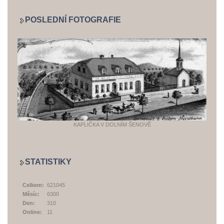
POSLEDNÍ FOTOGRAFIE
KAPLIČKA V DOLNÍM ŠENOVĚ
STATISTIKY
Celkem:
621045
Měsíc:
6300
Den:
310
Online:
11