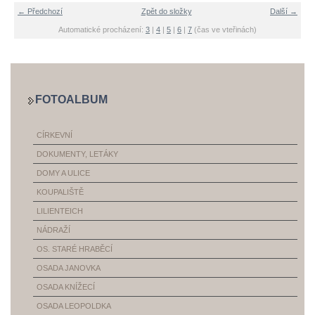
← Předchozí
Zpět do složky
Další →
Automatické procházení:
3
|
4
|
5
|
6
|
7
(čas ve vteřinách)
FOTOALBUM
CÍRKEVNÍ
DOKUMENTY, LETÁKY
DOMY A ULICE
KOUPALIŠTĚ
LILIENTEICH
NÁDRAŽÍ
OS. STARÉ HRABĚCÍ
OSADA JANOVKA
OSADA KNÍŽECÍ
OSADA LEOPOLDKA