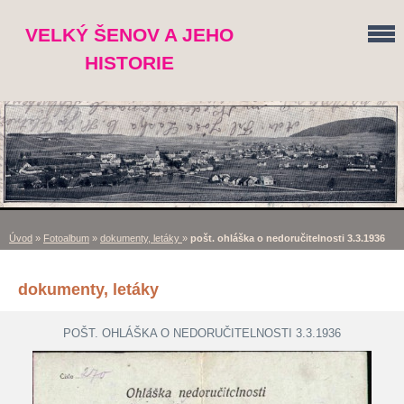
VELKÝ ŠENOV A JEHO
HISTORIE
Úvod
»
Fotoalbum
»
dokumenty, letáky
»
pošt. ohláška o nedoručitelnosti 3.3.1936
dokumenty, letáky
POŠT. OHLÁŠKA O NEDORUČITELNOSTI 3.3.1936