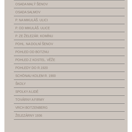
OSADA MALÝ ŠENOV
OSADA SALMOV
P. NA MIKULÁŠ. ULICI
P. OD MIKULÁŠ. ULICE
P. ZE ŽELEZÁR. KOMÍNU
POHL. NA DOLNÍ ŠENOV
POHLED OD BOTZNU
POHLED Z KOSTEL. VĚŽE
POHLEDY DO R.1920
SCHÖNAU KOLEM R. 1900
ŠKOLY
SPOLKY A LIDÉ
TOVÁRNY A FIRMY
VRCH BOTZENBERG
ŽELEZÁRNY 1936